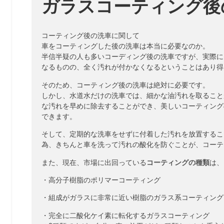
ガラスコーティング後
コーティング後の洗車に関して
車をコーティングした後の洗車は本当に必要なのか。
半信半疑の人も多いコーディング後の洗車ですが、実際に
なるものの、全く汚れが付かなくなるということはあり得
そのため、コーティング後の洗車は絶対に必要です。
しかし、水道水だけの洗車では、細かな油汚れを取ること
な汚れを早めに除去することができ、美しいコーティング
できます。
そして、定期的な洗車をせずに付着した汚れを放置するこ
為、きちんと車を洗って汚れの酸化を防ぐことが、コーテ
また、現在、市場に出回っている
コーティングの種類
は、
・高分子樹脂のポリマーコーティング
・組成がガラスに非常に近い樹脂のガラス系コーティング
・完全に二酸化ケイ素に転化するガラスコーティング