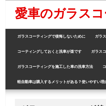
コ
ン
愛車のガラスコ
テ
ン
ツ
へ
ス
ガラスコーティングで後悔しないために
ガラ
キ
ッ
プ
コーティングしておくと洗車が楽です
ガラス
ガラスコーティングを施工した車の洗車方法
軽自動車は購入するメリットがある？使いやすい理