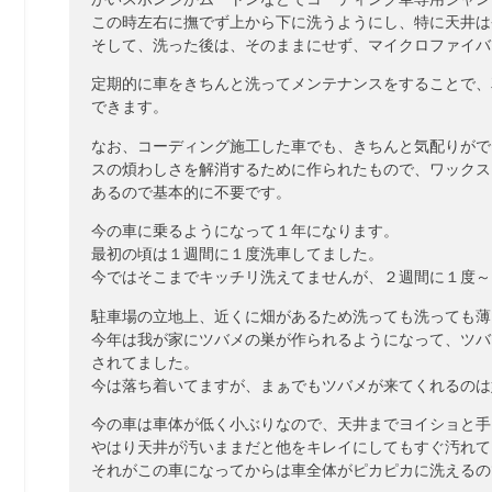
この時左右に撫でず上から下に洗うようにし、特に天井は
そして、洗った後は、そのままにせず、マイクロファイバ
定期的に車をきちんと洗ってメンテナンスをすることで、
できます。
なお、コーディング施工した車でも、きちんと気配りがで
スの煩わしさを解消するために作られたもので、ワックス
あるので基本的に不要です。
今の車に乗るようになって１年になります。
最初の頃は１週間に１度洗車してました。
今ではそこまでキッチリ洗えてませんが、２週間に１度～
駐車場の立地上、近くに畑があるため洗っても洗っても薄
今年は我が家にツバメの巣が作られるようになって、ツバ
されてました。
今は落ち着いてますが、まぁでもツバメが来てくれるのは
今の車は車体が低く小ぶりなので、天井までヨイショと手
やはり天井が汚いままだと他をキレイにしてもすぐ汚れて
それがこの車になってからは車全体がピカピカに洗えるの