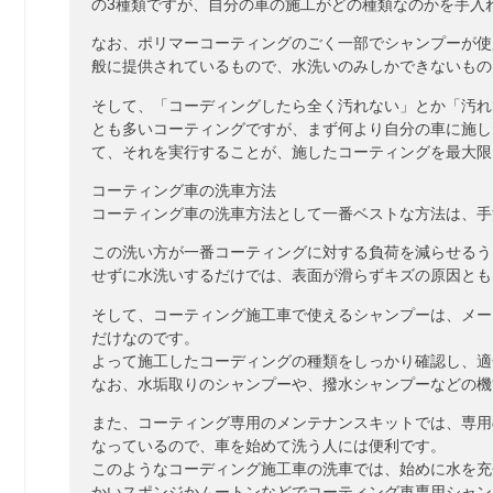
の3種類ですが、自分の車の施工がどの種類なのかを手入
なお、ポリマーコーティングのごく一部でシャンプーが使
般に提供されているもので、水洗いのみしかできないもの
そして、「コーディングしたら全く汚れない」とか「汚れ
とも多いコーティングですが、まず何より自分の車に施し
て、それを実行することが、施したコーティングを最大限
コーティング車の洗車方法
コーティング車の洗車方法として一番ベストな方法は、手
この洗い方が一番コーティングに対する負荷を減らせるう
せずに水洗いするだけでは、表面が滑らずキズの原因とも
そして、コーティング施工車で使えるシャンプーは、メー
だけなのです。
よって施工したコーディングの種類をしっかり確認し、適
なお、水垢取りのシャンプーや、撥水シャンプーなどの機
また、コーティング専用のメンテナンスキットでは、専用
なっているので、車を始めて洗う人には便利です。
このようなコーディング施工車の洗車では、始めに水を充
かいスポンジかムートンなどでコーティング車専用シャン