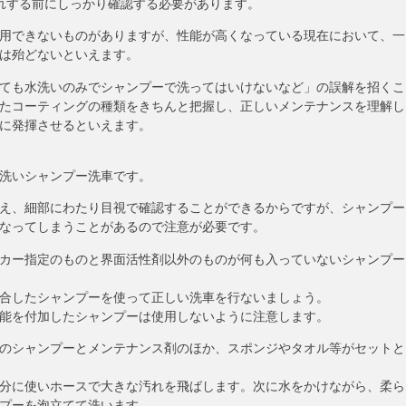
れする前にしっかり確認する必要があります。
用できないものがありますが、性能が高くなっている現在において、一
は殆どないといえます。
ても水洗いのみでシャンプーで洗ってはいけないなど」の誤解を招くこ
たコーティングの種類をきちんと把握し、正しいメンテナンスを理解し
に発揮させるといえます。
洗いシャンプー洗車です。
え、細部にわたり目視で確認することができるからですが、シャンプー
なってしまうことがあるので注意が必要です。
カー指定のものと界面活性剤以外のものが何も入っていないシャンプー
合したシャンプーを使って正しい洗車を行ないましょう。
能を付加したシャンプーは使用しないように注意します。
のシャンプーとメンテナンス剤のほか、スポンジやタオル等がセットと
分に使いホースで大きな汚れを飛ばします。次に水をかけながら、柔ら
プーを泡立てて洗います。