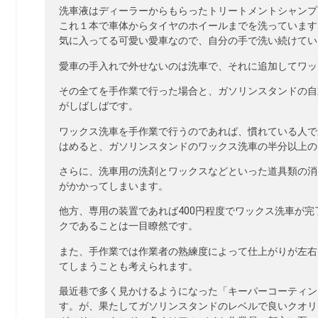
洗車液はディーラーからもらったトリートメントシャンプ
これ１本で車体からタイヤのホイールまでを洗っています
気に入ってる可愛い愛車なので、自分の手で洗い続けてい
愛車の手入れで外せないのは洗車で、それに追加してワッ
その全てを手作業で行った場合と、ガソリンスタンドの自
がしばしばです。
ワックス洗車を手作業で行うのであれば、慣れている人で
はめると、ガソリンスタンドのワックス洗車の半分以上の
さらに、洗車用の洗剤とワックスなどといった道具類の消
がかかってしまいます。
他方、専用の装置であれば400円程度でワックス洗車が完
クであることは一目瞭然です。
また、手作業では作業者の熟練度によって仕上がりが左右
てしまうことも考えられます。
最近巷で多く見かけるようになった「キーパーコーティン
す。が、果たしてガソリンスタンドのレベルで良いクオリ