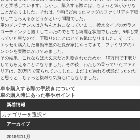
だと実感しています。しかし、購入する際には、ちょっと気がかりな
ことがありました。それは、9年ほど乗ったマツダのファミリアを下取
りしてもらえるかどうかという問題でした。
車のメンテナンスはきちんとおこなっていまし、撥水タイプのガラス
コーティングも施工していたのでとても綺麗な状態でしたが、9年も乗
っていた車なので、下取りのことはとても気になりました。そして、
エッセを購入した自動車屋の社長が家にやってきて、ファミリアのエ
ンジンを実際にかけてみました。
その結果、これならば大丈夫だと判断されたためか、10万円で下取り
してもらえることになりました。その後、わたしの乗っていたファミ
リアは、20万円で売られていました。まだまだ乗れる状態だったのだ
と思うと、ちょっと複雑な気持ちにもなりました。
投
車を購入する際の手続きについて
車の購入時にあった事やポイント
稿
新着情報
ナ
新着情報
ビ
アーカイブ
ゲ
2019年11月