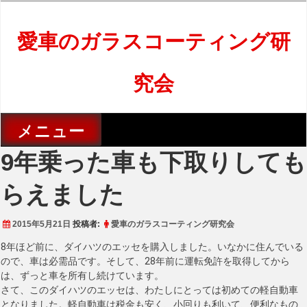
コ
ン
テ
愛車のガラスコーティング研
ン
ツ
究会
へ
ス
キ
ッ
メニュー
プ
9年乗った車も下取りしても
らえました
2015年5月21日
投稿者:
愛車のガラスコーティング研究会
8年ほど前に、ダイハツのエッセを購入しました。いなかに住んでいる
ので、車は必需品です。そして、28年前に運転免許を取得してから
は、ずっと車を所有し続けています。
さて、このダイハツのエッセは、わたしにとっては初めての軽自動車
となりました。軽自動車は税金も安く、小回りも利いて、便利なもの